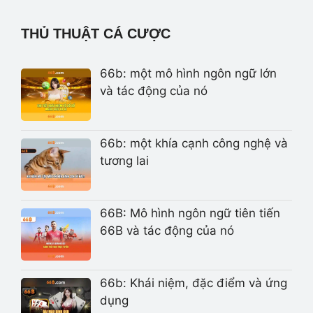
THỦ THUẬT CÁ CƯỢC
66b: một mô hình ngôn ngữ lớn
và tác động của nó
66b: một khía cạnh công nghệ và
tương lai
66B: Mô hình ngôn ngữ tiên tiến
66B và tác động của nó
66b: Khái niệm, đặc điểm và ứng
dụng