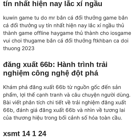
tín nhất hiện nay lắc xí ngầu
kuwin game tu do mr bắn cá đổi thưởng game bắn
cá đổi thưởng uy tín nhất hiện nay lắc xí ngầu thủ
thành game offline haygame thủ thành cho iosgame
vui choi thugame bắn cá đổi thưởng ftkhban ca doi
thuong 2023
đăng xuất 66b: Hành trình trải
nghiệm công nghệ đột phá
Khám phá đăng xuất 66b từ nguồn gốc đến sản
phẩm, lợi thế cạnh tranh và câu chuyện người dùng.
Bài viết phân tích chi tiết về trải nghiệm đăng xuất
66b, đánh giá đăng xuất 66b và nhìn về tương lai
của thương hiệu trong bối cảnh số hóa toàn cầu.
xsmt 14 1 24