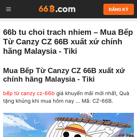
Chuyển
MENU
ĐĂNG KÝ
đến
nội
dung
66b tu choi trach nhiem – Mua Bếp
Từ Canzy CZ 66B xuất xứ chính
hãng Malaysia - Tiki
Mua Bếp Từ Canzy CZ 66B xuất xứ
chính hãng Malaysia - Tiki
bếp từ canzy cz-66b
giá khuyến mãi mới nhất, Quà
tặng khủng khi mua hôm nay ... Mã: CZ-66B.