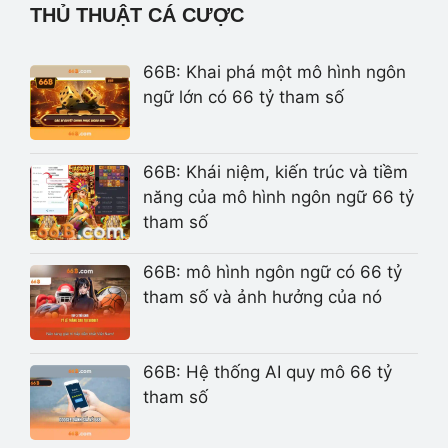
THỦ THUẬT CÁ CƯỢC
66B: Khai phá một mô hình ngôn
ngữ lớn có 66 tỷ tham số
66B: Khái niệm, kiến trúc và tiềm
năng của mô hình ngôn ngữ 66 tỷ
tham số
66B: mô hình ngôn ngữ có 66 tỷ
tham số và ảnh hưởng của nó
66B: Hệ thống AI quy mô 66 tỷ
tham số