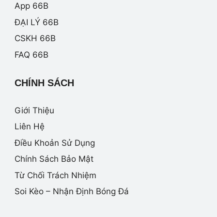
App 66B
ĐẠI LÝ 66B
CSKH 66B
FAQ 66B
CHÍNH SÁCH
Giới Thiệu
Liên Hệ
Điều Khoản Sử Dụng
Chính Sách Bảo Mật
Từ Chối Trách Nhiệm
Soi Kèo – Nhận Định Bóng Đá