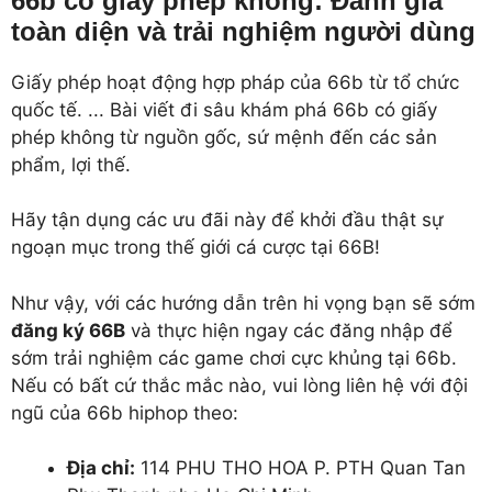
66b có giấy phép không: Đánh giá
toàn diện và trải nghiệm người dùng
Giấy phép hoạt động hợp pháp của 66b từ tổ chức
quốc tế. ... Bài viết đi sâu khám phá 66b có giấy
phép không từ nguồn gốc, sứ mệnh đến các sản
phẩm, lợi thế.
Hãy tận dụng các ưu đãi này để khởi đầu thật sự
ngoạn mục trong thế giới cá cược tại 66B!
Như vậy, với các hướng dẫn trên hi vọng bạn sẽ sớm
đăng ký 66B
và thực hiện ngay các đăng nhập để
sớm trải nghiệm các game chơi cực khủng tại 66b.
Nếu có bất cứ thắc mắc nào, vui lòng liên hệ với đội
ngũ của 66b hiphop theo:
Địa chỉ:
114 PHU THO HOA P. PTH Quan Tan