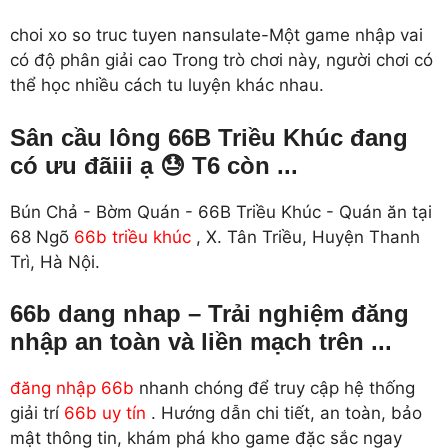
choi xo so truc tuyen nansulate-Một game nhập vai
có độ phân giải cao Trong trò chơi này, người chơi có
thể học nhiều cách tu luyện khác nhau.
Sân cầu lông 66B Triều Khúc đang
có ưu đãiii ạ 😓 T6 còn ...
Bún Chả - Bờm Quán - 66B Triều Khúc - Quán ăn tại
68 Ngõ
66b triều khúc
, X. Tân Triều, Huyện Thanh
Trì, Hà Nội.
66b dang nhap – Trải nghiệm đăng
nhập an toàn và liền mạch trên ...
đăng nhập 66b
nhanh chóng để truy cập hệ thống
giải trí
66b uy tín
. Hướng dẫn chi tiết, an toàn, bảo
mật thông tin, khám phá kho game đặc sắc ngay