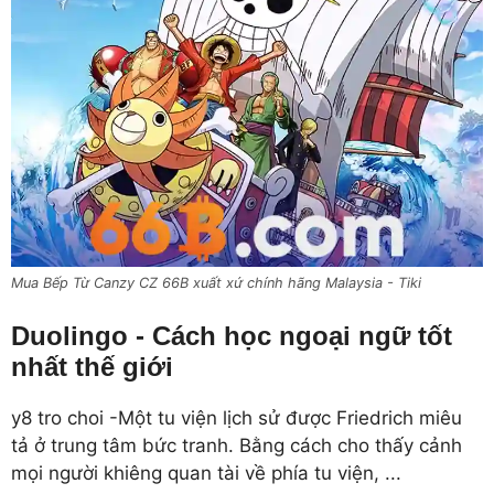
Mua Bếp Từ Canzy CZ 66B xuất xứ chính hãng Malaysia - Tiki
Duolingo - Cách học ngoại ngữ tốt
nhất thế giới
y8 tro choi -Một tu viện lịch sử được Friedrich miêu
tả ở trung tâm bức tranh. Bằng cách cho thấy cảnh
mọi người khiêng quan tài về phía tu viện, ...