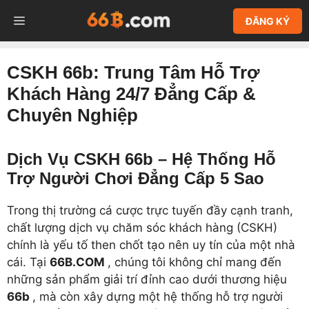
Chuyển
MENU
ĐĂNG KÝ
đến
nội
dung
CSKH 66b: Trung Tâm Hỗ Trợ
Khách Hàng 24/7 Đẳng Cấp &
Chuyên Nghiệp
Dịch Vụ CSKH 66b – Hệ Thống Hỗ
Trợ Người Chơi Đẳng Cấp 5 Sao
Trong thị trường cá cược trực tuyến đầy cạnh tranh,
chất lượng dịch vụ chăm sóc khách hàng (CSKH)
chính là yếu tố then chốt tạo nên uy tín của một nhà
cái. Tại
66B.COM
, chúng tôi không chỉ mang đến
những sản phẩm giải trí đỉnh cao dưới thương hiệu
66b
, mà còn xây dựng một hệ thống hỗ trợ người