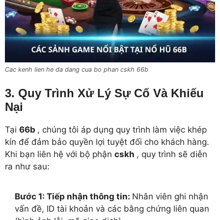
Cac kenh lien he da dang cua bo phan cskh 66b
3. Quy Trình Xử Lý Sự Cố Và Khiếu
Nại
Tại
66b
, chúng tôi áp dụng quy trình làm việc khép
kín để đảm bảo quyền lợi tuyệt đối cho khách hàng.
Khi bạn liên hệ với bộ phận
cskh
, quy trình sẽ diễn
ra như sau:
Bước 1: Tiếp nhận thông tin:
Nhân viên ghi nhận
vấn đề, ID tài khoản và các bằng chứng liên quan