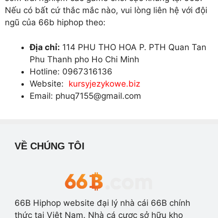
Nếu có bất cứ thắc mắc nào, vui lòng liên hệ với đội
ngũ của 66b hiphop theo:
Địa chỉ:
114 PHU THO HOA P. PTH Quan Tan
Phu Thanh pho Ho Chi Minh
Hotline: 0967316136
Website:
kursyjezykowe.biz
Email:
phuq7155@gmail.com
VỀ CHÚNG TÔI
66B Hiphop website đại lý nhà cái 66B chính
thức tại Việt Nam. Nhà cá cược sở hữu kho