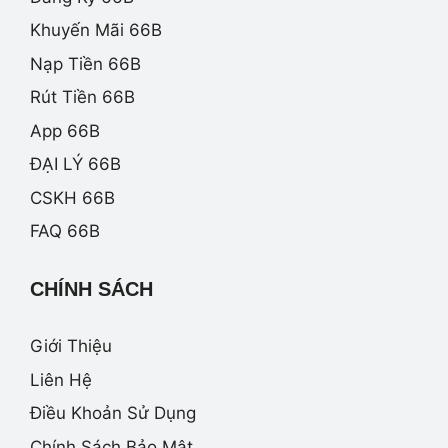
Khuyến Mãi 66B
Nạp Tiền 66B
Rút Tiền 66B
App 66B
ĐẠI LÝ 66B
CSKH 66B
FAQ 66B
CHÍNH SÁCH
Giới Thiệu
Liên Hệ
Điều Khoản Sử Dụng
Chính Sách Bảo Mật