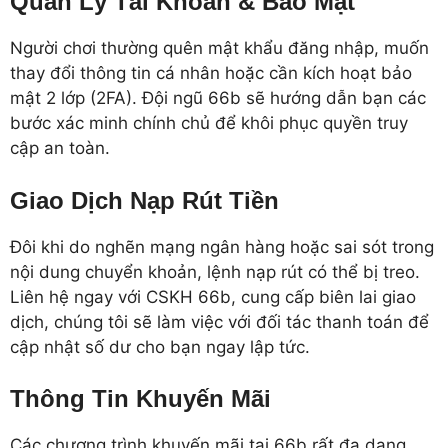
Quản Lý Tài Khoản & Bảo Mật
Người chơi thường quên mật khẩu đăng nhập, muốn
thay đổi thông tin cá nhân hoặc cần kích hoạt bảo
mật 2 lớp (2FA). Đội ngũ 66b sẽ hướng dẫn bạn các
bước xác minh chính chủ để khôi phục quyền truy
cập an toàn.
Giao Dịch Nạp Rút Tiền
Đôi khi do nghẽn mạng ngân hàng hoặc sai sót trong
nội dung chuyển khoản, lệnh nạp rút có thể bị treo.
Liên hệ ngay với CSKH 66b, cung cấp biên lai giao
dịch, chúng tôi sẽ làm việc với đối tác thanh toán để
cập nhật số dư cho bạn ngay lập tức.
Thông Tin Khuyến Mãi
Các chương trình khuyến mãi tại 66b rất đa dạng.