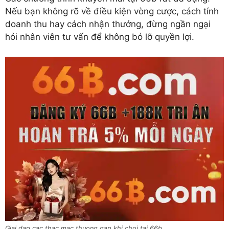
Nếu bạn không rõ về điều kiện vòng cược, cách tính
doanh thu hay cách nhận thưởng, đừng ngần ngại
hỏi nhân viên tư vấn để không bỏ lỡ quyền lợi.
Giai dap cac thac mac thuong gap khi choi tai 66b