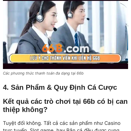
Các phương thức thanh toán đa dạng tại 66b
4. Sản Phẩm & Quy Định Cá Cược
Kết quả các trò chơi tại 66b có bị can
thiệp không?
Tuyệt đối không. Tất cả các sản phẩm như Casino
trực tuyến, Slot game, hay Bắn cá đều được cung