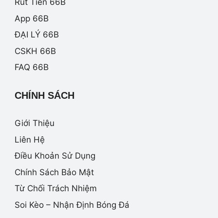
Rút Tiền 66B
App 66B
ĐẠI LÝ 66B
CSKH 66B
FAQ 66B
CHÍNH SÁCH
Giới Thiệu
Liên Hệ
Điều Khoản Sử Dụng
Chính Sách Bảo Mật
Từ Chối Trách Nhiệm
Soi Kèo – Nhận Định Bóng Đá