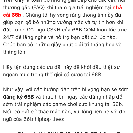
Trên đây là toàn bộ những giải đáp cho các câu hỏi
thường gặp (FAQ) khi tham gia trải nghiệm tại
nhà
cái 66b
. Chúng tôi hy vọng rằng thông tin này đã
giúp bạn gỡ bỏ những vướng mắc và tự tin hơn khi
đặt cược. Đội ngũ CSKH của 66B.COM luôn túc trực
24/7 để lắng nghe và hỗ trợ bạn bất cứ lúc nào.
Chúc bạn có những giây phút giải trí thăng hoa và
thắng lớn!
Hãy tận dụng các ưu đãi này để khởi đầu thật sự
ngoạn mục trong thế giới cá cược tại 66B!
Như vậy, với các hướng dẫn trên hi vọng bạn sẽ sớm
đăng ký 66B
và thực hiện ngay các đăng nhập để
sớm trải nghiệm các game chơi cực khủng tại 66b.
Nếu có bất cứ thắc mắc nào, vui lòng liên hệ với đội
ngũ của 66b hiphop theo: