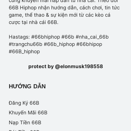
cùng khuyến mãi hấp dẫn từ nhà cái. Theo dõi
66B Hiphop nhận hướng dẫn, cách chơi, tin tức
game, thể thao & sự kiện mới từ các kèo cá
cược tại nhà cái 66B.
Hastags: #66bhiphop #66b #nha_cai_66b
#trangchu66b #66b_hiphop #66bhipop
#66B_hiphop
protect by @elonmusk198558
HƯỚNG DẪN
Đăng Ký 66B
Khuyến Mãi 66B
Nạp Tiền 66B