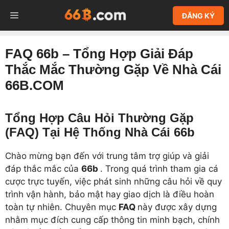
Chuyển
MENU
ĐĂNG KÝ
đến
nội
dung
FAQ 66b – Tổng Hợp Giải Đáp
Thắc Mắc Thường Gặp Về Nhà Cái
66B.COM
Tổng Hợp Câu Hỏi Thường Gặp
(FAQ) Tại Hệ Thống Nhà Cái 66b
Chào mừng bạn đến với trung tâm trợ giúp và giải
đáp thắc mắc của
66b
. Trong quá trình tham gia cá
cược trực tuyến, việc phát sinh những câu hỏi về quy
trình vận hành, bảo mật hay giao dịch là điều hoàn
toàn tự nhiên. Chuyên mục
FAQ
này được xây dựng
nhằm mục đích cung cấp thông tin minh bạch, chính