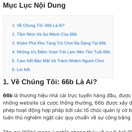
Mục Lục Nội Dung
1. Về Chúng Tôi: 66b Là Ai?
2. Tầm Nhìn Và Sứ Mệnh Của 66b
3. Khám Phá Kho Tàng Trò Chơi Đa Dạng Tại 66b
4. Những Ưu Điểm Vượt Trội Làm Nên Tên Tuổi 66b
5. Cam Kết Bảo Mật Và Trách Nhiệm Người Chơi
6. Lời Kết
1. Về Chúng Tôi: 66b Là Ai?
66b
là thương hiệu nhà cái trực tuyến hàng đầu, được 
những website cá cược thông thường, 66b được xây dự
phép hoạt động hợp pháp bởi các tổ chức quản lý cờ 
tuân thủ nghiêm ngặt các quy chuẩn về sự công bằng