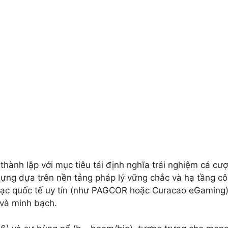
thành lập với mục tiêu tái định nghĩa trải nghiệm cá cượ
ng dựa trên nền tảng pháp lý vững chắc và hạ tầng công
bạc quốc tế uy tín (như PAGCOR hoặc Curacao eGaming)
 và minh bạch.