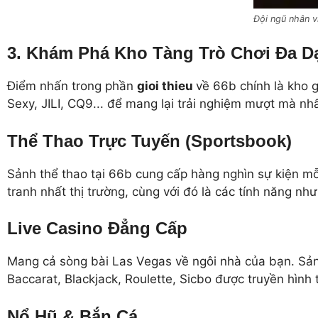
Đội ngũ nhân v
3. Khám Phá Kho Tàng Trò Chơi Đa D
Điểm nhấn trong phần
gioi thieu
về 66b chính là kho 
Sexy, JILI, CQ9... để mang lại trải nghiệm mượt mà nhấ
Thể Thao Trực Tuyến (Sportsbook)
Sảnh thể thao tại 66b cung cấp hàng nghìn sự kiện mỗi
tranh nhất thị trường, cùng với đó là các tính năng nh
Live Casino Đẳng Cấp
Mang cả sòng bài Las Vegas về ngôi nhà của bạn. Sảnh 
Baccarat, Blackjack, Roulette, Sicbo được truyền hình
Nổ Hũ & Bắn Cá