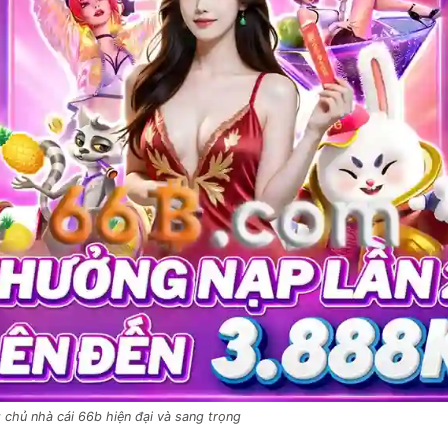
g chủ nhà cái 66b hiện đại và sang trọng