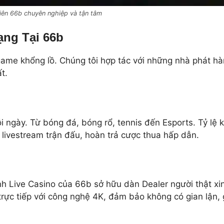
iên 66b chuyên nghiệp và tận tâm
ạng Tại 66b
game khổng lồ. Chúng tôi hợp tác với những nhà phát h
t.
 ngày. Từ bóng đá, bóng rổ, tennis đến Esports. Tỷ lệ 
ư livestream trận đấu, hoàn trả cược thua hấp dẫn.
Live Casino của 66b sở hữu dàn Dealer người thật xinh 
 trực tiếp với công nghệ 4K, đảm bảo không có gian lận,