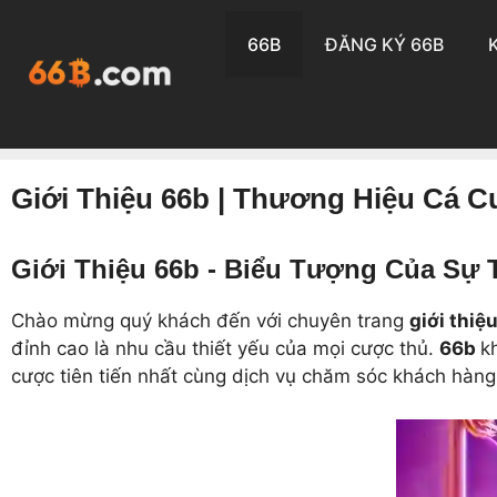
Chuyển
đến
66B
ĐĂNG KÝ 66B
nội
dung
Giới Thiệu 66b | Thương Hiệu Cá 
Giới Thiệu 66b - Biểu Tượng Của Sự
Chào mừng quý khách đến với chuyên trang
giới thiệ
đỉnh cao là nhu cầu thiết yếu của mọi cược thủ.
66b
k
cược tiên tiến nhất cùng dịch vụ chăm sóc khách hàng