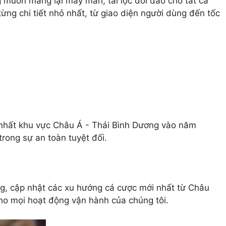
 muốn mang lại may mắn, tài lộc dồi dào cho tất cả
ừng chi tiết nhỏ nhất, từ giao diện người dùng đến tốc
n nhất khu vực Châu Á - Thái Bình Dương vào năm
rong sự an toàn tuyệt đối.
ng, cập nhật các xu hướng cá cược mới nhất từ Châu
ho mọi hoạt động vận hành của chúng tôi.