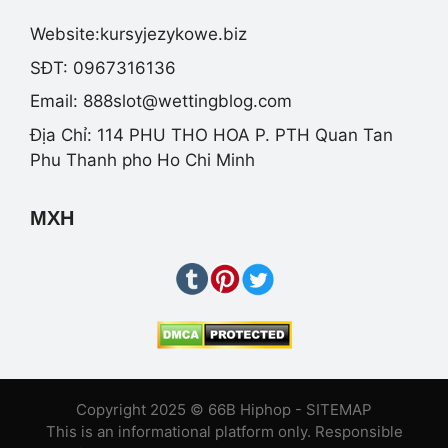
Website:kursyjezykowe.biz
SĐT: 0967316136
Email:
888slot@wettingblog.com
Địa Chỉ: 114 PHU THO HOA P. PTH Quan Tan
Phu Thanh pho Ho Chi Minh
MXH
Copyright 2025 © 66B Hiphop -
SITEMAP
This is an informational platform only. Responsible