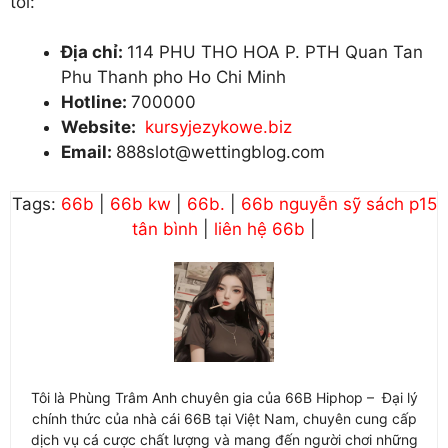
tôi:
Địa chỉ:
114 PHU THO HOA P. PTH Quan Tan
Phu Thanh pho Ho Chi Minh
Hotline:
700000
Website:
kursyjezykowe.biz
Email:
888slot@wettingblog.com
Tags:
66b
|
66b kw
|
66b.
|
66b nguyễn sỹ sách p15
tân bình
|
liên hệ 66b
|
Tôi là Phùng Trâm Anh chuyên gia của 66B Hiphop – Đại lý
chính thức của nhà cái 66B tại Việt Nam, chuyên cung cấp
dịch vụ cá cược chất lượng và mang đến người chơi những