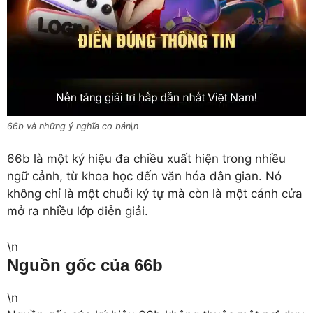
66b và những ý nghĩa cơ bản\n
66b là một ký hiệu đa chiều xuất hiện trong nhiều
ngữ cảnh, từ khoa học đến văn hóa dân gian. Nó
không chỉ là một chuỗi ký tự mà còn là một cánh cửa
mở ra nhiều lớp diễn giải.
\n
Nguồn gốc của 66b
\n