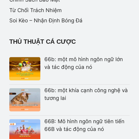
Từ Chối Trách Nhiệm
Soi Kèo – Nhận Định Bóng Đá
THỦ THUẬT CÁ CƯỢC
66b: một mô hình ngôn ngữ lớn
và tác động của nó
66b: một khía cạnh công nghệ và
tương lai
66B: Mô hình ngôn ngữ tiên tiến
66B và tác động của nó