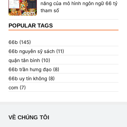
năng của mô hình ngôn ngữ 66 tỷ
tham số
POPULAR TAGS
66b (145)
66b nguyễn sỹ sách (11)
quận tân bình (10)
66b trần hưng đạo (8)
66b uy tín không (8)
com (7)
VỀ CHÚNG TÔI