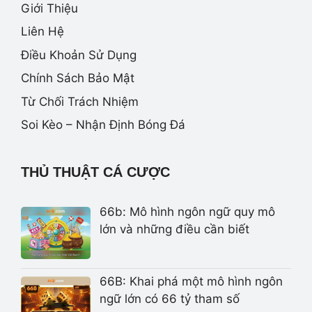
Giới Thiệu
Liên Hệ
Điều Khoản Sử Dụng
Chính Sách Bảo Mật
Từ Chối Trách Nhiệm
Soi Kèo – Nhận Định Bóng Đá
THỦ THUẬT CÁ CƯỢC
66b: Mô hình ngôn ngữ quy mô
lớn và những điều cần biết
66B: Khai phá một mô hình ngôn
ngữ lớn có 66 tỷ tham số