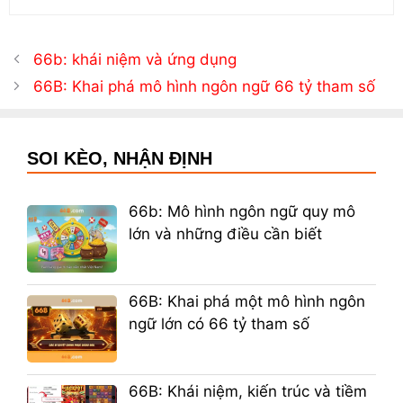
66b: khái niệm và ứng dụng
66B: Khai phá mô hình ngôn ngữ 66 tỷ tham số
SOI KÈO, NHẬN ĐỊNH
66b: Mô hình ngôn ngữ quy mô
lớn và những điều cần biết
66B: Khai phá một mô hình ngôn
ngữ lớn có 66 tỷ tham số
66B: Khái niệm, kiến trúc và tiềm