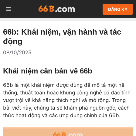
Chuyển
MENU
ĐĂNG KÝ
đến
nội
dung
66b: Khái niệm, vận hành và tác
động
08/10/2025
Khái niệm căn bản về 66b
66b là một khái niệm được dùng để mô tả một hệ
thống, thuật toán hoặc khung công nghệ có đặc tính
vượt trội về khả năng thích nghi và mở rộng. Trong
bài viết này, chúng ta sẽ khám phá nguồn gốc, cách
thức hoạt động và các ứng dụng chính của 66b.