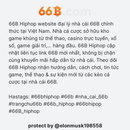
66B Hiphop website đại lý nhà cái 66B chính
thức tại Việt Nam. Nhà cá cược sở hữu kho
game khủng từ thể thao, casino trực tuyến, xổ
số, game giải trí,… hàng đầu. 66B Hiphop cập
nhật liên tục link 66B mới nhất, không bị chặn
cùng khuyến mãi hấp dẫn từ nhà cái. Theo dõi
66B Hiphop nhận hướng dẫn, cách chơi, tin tức
game, thể thao & sự kiện mới từ các kèo cá
cược tại nhà cái 66B.
Hastags: #66bhiphop #66b #nha_cai_66b
#trangchu66b #66b_hiphop #66bhipop
#66B_hiphop
protect by @elonmusk198558