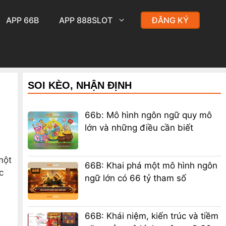
APP 66B
APP 888SLOT
ĐĂNG KÝ
SOI KÈO, NHẬN ĐỊNH
66b: Mô hình ngôn ngữ quy mô
lớn và những điều cần biết
một
66B: Khai phá một mô hình ngôn
c
ngữ lớn có 66 tỷ tham số
66B: Khái niệm, kiến trúc và tiềm