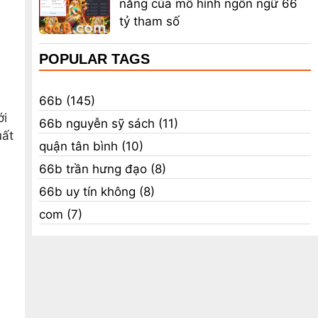
năng của mô hình ngôn ngữ 66
tỷ tham số
POPULAR TAGS
66b (145)
ới
66b nguyễn sỹ sách (11)
uất
quận tân bình (10)
66b trần hưng đạo (8)
66b uy tín không (8)
com (7)