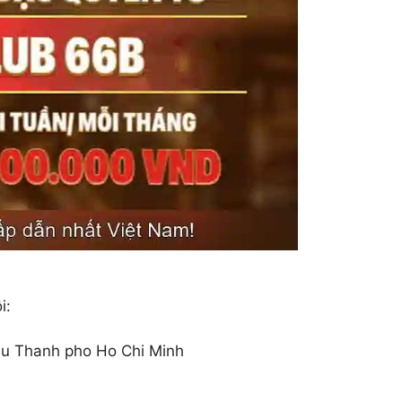
ôi:
u Thanh pho Ho Chi Minh