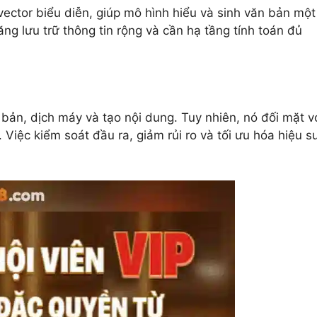
vector biểu diễn, giúp mô hình hiểu và sinh văn bản một
ng lưu trữ thông tin rộng và cần hạ tầng tính toán đủ
 bản, dịch máy và tạo nội dung. Tuy nhiên, nó đối mặt v
 Việc kiểm soát đầu ra, giảm rủi ro và tối ưu hóa hiệu s