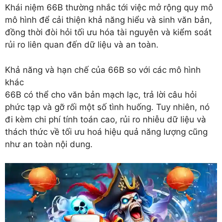
Khái niệm 66B thường nhắc tới việc mở rộng quy mô
mô hình để cải thiện khả năng hiểu và sinh văn bản,
đồng thời đòi hỏi tối ưu hóa tài nguyên và kiểm soát
rủi ro liên quan đến dữ liệu và an toàn.
Khả năng và hạn chế của 66B so với các mô hình
khác
66B có thể cho văn bản mạch lạc, trả lời câu hỏi
phức tạp và gỡ rối một số tình huống. Tuy nhiên, nó
đi kèm chi phí tính toán cao, rủi ro nhiễu dữ liệu và
thách thức về tối ưu hoá hiệu quả năng lượng cũng
như an toàn nội dung.