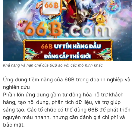
Khả năng và hạn chế của 66B so với các mô hình khác
Ứng dụng tiềm năng của 66B trong doanh nghiệp và
nghiên cứu
Phần lớn ứng dụng gồm tự động hóa hỗ trợ khách
hàng, tạo nội dung, phân tích dữ liệu, và trợ giúp
sáng tạo. Các tổ chức có thể dùng 66B để phát triển
nguyên mẫu nhanh, nhưng cần đánh giá chi phí và
bảo mật.