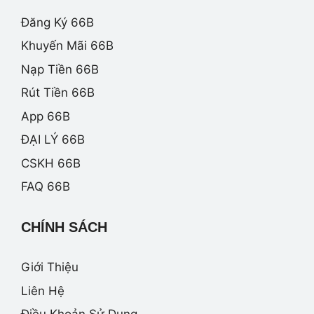
Đăng Ký 66B
Khuyến Mãi 66B
Nạp Tiền 66B
Rút Tiền 66B
App 66B
ĐẠI LÝ 66B
CSKH 66B
FAQ 66B
CHÍNH SÁCH
Giới Thiệu
Liên Hệ