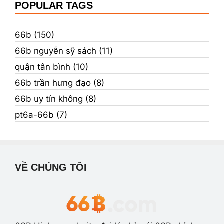
POPULAR TAGS
66b (150)
66b nguyễn sỹ sách (11)
quận tân bình (10)
66b trần hưng đạo (8)
66b uy tín không (8)
pt6a-66b (7)
VỀ CHÚNG TÔI