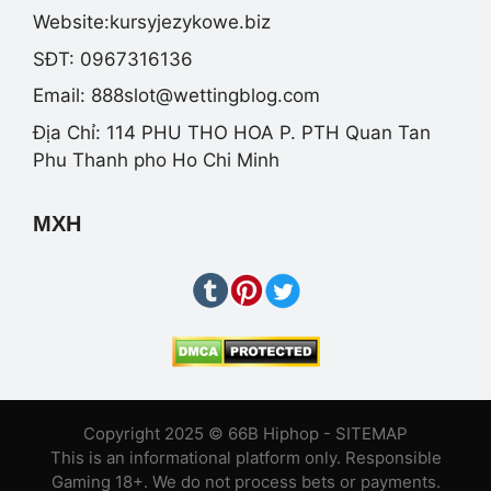
Website:kursyjezykowe.biz
SĐT: 0967316136
Email:
888slot@wettingblog.com
Địa Chỉ: 114 PHU THO HOA P. PTH Quan Tan
Phu Thanh pho Ho Chi Minh
MXH
Copyright 2025 © 66B Hiphop -
SITEMAP
This is an informational platform only. Responsible
Gaming 18+. We do not process bets or payments.