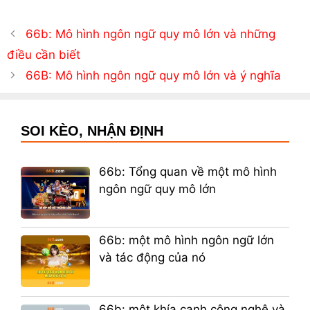
66b: Mô hình ngôn ngữ quy mô lớn và những
điều cần biết
66B: Mô hình ngôn ngữ quy mô lớn và ý nghĩa
SOI KÈO, NHẬN ĐỊNH
66b: Tổng quan về một mô hình
ngôn ngữ quy mô lớn
66b: một mô hình ngôn ngữ lớn
và tác động của nó
66b: một khía cạnh công nghệ và