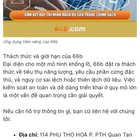
Ứng dụng tiềm năng của 66b
Thách thức và giới hạn của 66b
Đại diện cho một mô hình khổng lồ, 66b đặt ra thách
thức về tiêu thụ năng lượng, yêu cầu phần cứng đặc
thù, và nguy cơ sai lệch hoặc thiên lệch dữ liệu. Việc
kiểm soát an toàn và dễ dàng triển khai ở quy mô lớn
là một vấn đề quan trọng cần giải quyết.
Nếu cần hỗ trợ thông tin gì, bạn cứ liên hệ với chúng
tôi:
Địa chỉ:
114 PHU THO HOA P. PTH Quan Tan