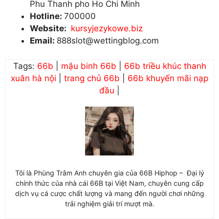
Phu Thanh pho Ho Chi Minh
Hotline:
700000
Website:
kursyjezykowe.biz
Email:
888slot@wettingblog.com
Tags:
66b
|
mậu binh 66b
|
66b triều khúc thanh
xuân hà nội
|
trang chủ 66b
|
66b khuyến mãi nạp
đầu
|
Tôi là Phùng Trâm Anh chuyên gia của 66B Hiphop – Đại lý
chính thức của nhà cái 66B tại Việt Nam, chuyên cung cấp
dịch vụ cá cược chất lượng và mang đến người chơi những
trải nghiệm giải trí mượt mà.