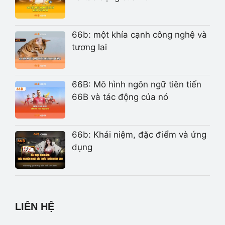
66b: một khía cạnh công nghệ và
tương lai
66B: Mô hình ngôn ngữ tiên tiến
66B và tác động của nó
66b: Khái niệm, đặc điểm và ứng
dụng
LIÊN HỆ