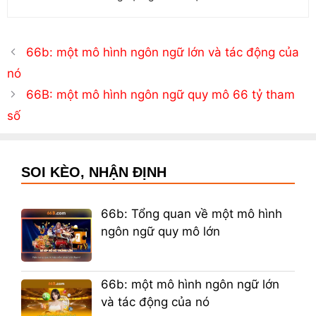
66b: một mô hình ngôn ngữ lớn và tác động của
nó
66B: một mô hình ngôn ngữ quy mô 66 tỷ tham
số
SOI KÈO, NHẬN ĐỊNH
66b: Tổng quan về một mô hình
ngôn ngữ quy mô lớn
66b: một mô hình ngôn ngữ lớn
và tác động của nó