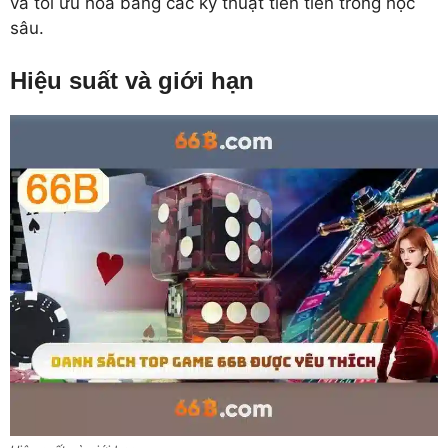
và tối ưu hóa bằng các kỹ thuật tiên tiến trong học
sâu.
Hiệu suất và giới hạn