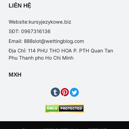
LIÊN HỆ
Website:kursyjezykowe.biz
SĐT: 0967316136
Email:
888slot@wettingblog.com
Địa Chỉ: 114 PHU THO HOA P. PTH Quan Tan
Phu Thanh pho Ho Chi Minh
MXH