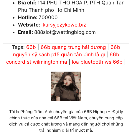
Địa chỉ:
114 PHU THO HOA P. PTH Quan Tan
Phu Thanh pho Ho Chi Minh
Hotline:
700000
Website:
kursyjezykowe.biz
Email:
888slot@wettingblog.com
Tags:
66b
|
66b quang trung hải dương
|
66b
nguyễn sỹ sách p15 quận tân bình là gì
|
66b
concord st wilmington ma
|
loa bluetooth ws 66b
|
Tôi là Phùng Trâm Anh chuyên gia của 66B Hiphop – Đại lý
chính thức của nhà cái 66B tại Việt Nam, chuyên cung cấp
dịch vụ cá cược chất lượng và mang đến người chơi những
trải nghiệm giải trí mượt mà.