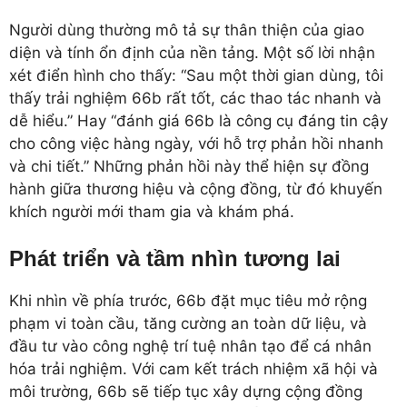
Người dùng thường mô tả sự thân thiện của giao
diện và tính ổn định của nền tảng. Một số lời nhận
xét điển hình cho thấy: “Sau một thời gian dùng, tôi
thấy trải nghiệm 66b rất tốt, các thao tác nhanh và
dễ hiểu.” Hay “đánh giá 66b là công cụ đáng tin cậy
cho công việc hàng ngày, với hỗ trợ phản hồi nhanh
và chi tiết.” Những phản hồi này thể hiện sự đồng
hành giữa thương hiệu và cộng đồng, từ đó khuyến
khích người mới tham gia và khám phá.
Phát triển và tầm nhìn tương lai
Khi nhìn về phía trước, 66b đặt mục tiêu mở rộng
phạm vi toàn cầu, tăng cường an toàn dữ liệu, và
đầu tư vào công nghệ trí tuệ nhân tạo để cá nhân
hóa trải nghiệm. Với cam kết trách nhiệm xã hội và
môi trường, 66b sẽ tiếp tục xây dựng cộng đồng