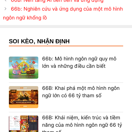
66B: Nền tảng AI tiên tiến và ứng dụng
66b: Nghiên cứu và ứng dụng của một mô hình
ngôn ngữ khổng lồ
SOI KÈO, NHẬN ĐỊNH
66b: Mô hình ngôn ngữ quy mô
lớn và những điều cần biết
66B: Khai phá một mô hình ngôn
ngữ lớn có 66 tỷ tham số
66B: Khái niệm, kiến trúc và tiềm
năng của mô hình ngôn ngữ 66 tỷ