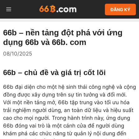
Chuyển
MENU
ĐĂNG KÝ
đến
nội
dung
66b – nền tảng đột phá với ứng
dụng 66b và 66b. com
08/10/2025
66b – chủ đề và giá trị cốt lõi
66b đại diện cho một hệ sinh thái công nghệ và cộng
đồng được xây dựng trên sự tin tưởng và đổi mới.
Với một nền tảng mở, 66b tập trung vào tối ưu hóa
trải nghiệm người dùng, an toàn dữ liệu và hiệu suất
cao cho mọi người. Trong hành trình này, ứng dụng
66b đóng vai trò là một cánh cửa để người dùng
khám phá các chức năng từ quản lý nội dung đến