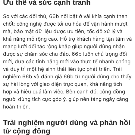
Ưu thế và sức cạnh tranh
So với các đối thủ, 66b nổi bật ở vài khía cạnh then
chốt: công nghệ được tối ưu hóa để vận hành mượt
mà, bảo mật dữ liệu được ưu tiên, tốc độ xử lý và
khả năng mở rộng cao. Hỗ trợ khách hàng tận tâm và
mạng lưới đối tác rộng khắp giúp người dùng nhận
được sự chăm sóc chu đáo. 66b luôn chú trọng đổi
mới, đưa các tính năng mới vào thực tế nhanh chóng
và duy trì một hệ sinh thái liên tục phát triển. Trải
nghiệm 66b và đánh giá 66b từ người dùng cho thấy
sự hài lòng với giao diện trực quan, khả năng tích
hợp và hiệu quả làm việc. Bên cạnh đó, cộng đồng
người dùng tích cực góp ý, giúp nền tảng ngày càng
hoàn thiện.
Trải nghiệm người dùng và phản hồi
từ cộng đồng