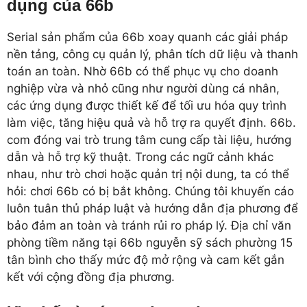
dụng của 66b
Serial sản phẩm của 66b xoay quanh các giải pháp
nền tảng, công cụ quản lý, phân tích dữ liệu và thanh
toán an toàn. Nhờ 66b có thể phục vụ cho doanh
nghiệp vừa và nhỏ cũng như người dùng cá nhân,
các ứng dụng được thiết kế để tối ưu hóa quy trình
làm việc, tăng hiệu quả và hỗ trợ ra quyết định. 66b.
com đóng vai trò trung tâm cung cấp tài liệu, hướng
dẫn và hỗ trợ kỹ thuật. Trong các ngữ cảnh khác
nhau, như trò chơi hoặc quản trị nội dung, ta có thể
hỏi: chơi 66b có bị bắt không. Chúng tôi khuyến cáo
luôn tuân thủ pháp luật và hướng dẫn địa phương để
bảo đảm an toàn và tránh rủi ro pháp lý. Địa chỉ văn
phòng tiềm năng tại 66b nguyễn sỹ sách phường 15
tân bình cho thấy mức độ mở rộng và cam kết gắn
kết với cộng đồng địa phương.