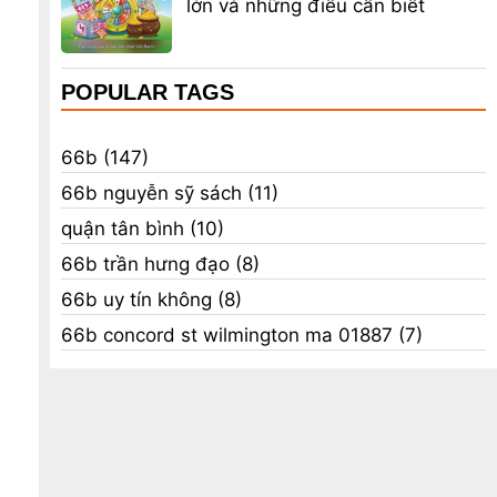
lớn và những điều cần biết
POPULAR TAGS
66b (147)
66b nguyễn sỹ sách (11)
quận tân bình (10)
66b trần hưng đạo (8)
66b uy tín không (8)
66b concord st wilmington ma 01887 (7)