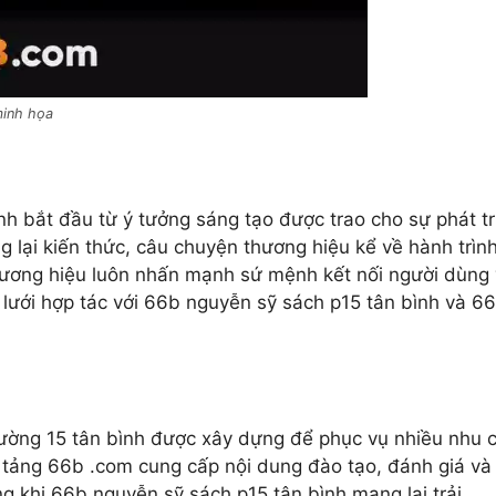
minh họa
 bắt đầu từ ý tưởng sáng tạo được trao cho sự phát tr
 lại kiến thức, câu chuyện thương hiệu kể về hành trìn
hương hiệu luôn nhấn mạnh sứ mệnh kết nối người dùng 
 lưới hợp tác với 66b nguyễn sỹ sách p15 tân bình và 6
ường 15 tân bình được xây dựng để phục vụ nhiều nhu 
n tảng 66b .com cung cấp nội dung đào tạo, đánh giá và
ng khi 66b nguyễn sỹ sách p15 tân bình mang lại trải