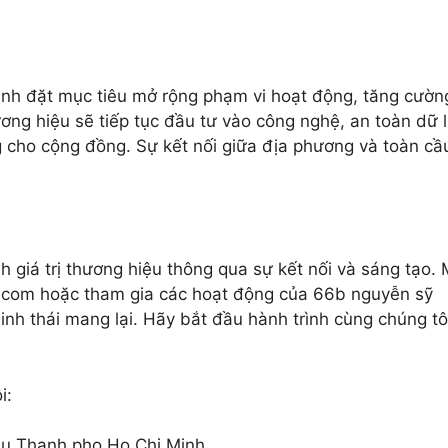
ình đặt mục tiêu mở rộng phạm vi hoạt động, tăng cườn
ng hiệu sẽ tiếp tục đầu tư vào công nghệ, an toàn dữ l
g cho cộng đồng. Sự kết nối giữa địa phương và toàn cầ
.
giá trị thương hiệu thông qua sự kết nối và sáng tạo. 
 .com hoặc tham gia các hoạt động của 66b nguyễn sỹ
inh thái mang lại. Hãy bắt đầu hành trình cùng chúng tô
ôi:
u Thanh pho Ho Chi Minh