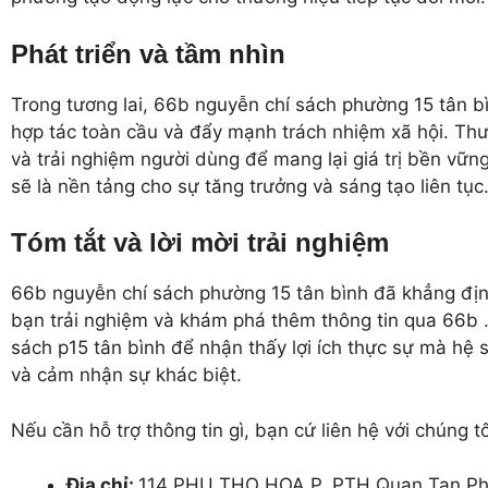
Phát triển và tầm nhìn
Trong tương lai, 66b nguyễn chí sách phường 15 tân b
hợp tác toàn cầu và đẩy mạnh trách nhiệm xã hội. Thươ
và trải nghiệm người dùng để mang lại giá trị bền vữn
sẽ là nền tảng cho sự tăng trưởng và sáng tạo liên tục
Tóm tắt và lời mời trải nghiệm
66b nguyễn chí sách phường 15 tân bình đã khẳng định 
bạn trải nghiệm và khám phá thêm thông tin qua 66b
sách p15 tân bình để nhận thấy lợi ích thực sự mà hệ s
và cảm nhận sự khác biệt.
Nếu cần hỗ trợ thông tin gì, bạn cứ liên hệ với chúng t
Địa chỉ:
114 PHU THO HOA P. PTH Quan Tan Ph