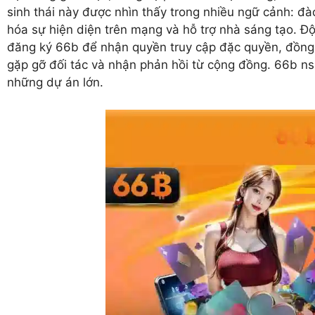
sinh thái này được nhìn thấy trong nhiều ngữ cảnh: đào 
hóa sự hiện diện trên mạng và hỗ trợ nhà sáng tạo. Độ
đăng ký 66b để nhận quyền truy cập đặc quyền, đồng t
gặp gỡ đối tác và nhận phản hồi từ cộng đồng. 66b ns
những dự án lớn.