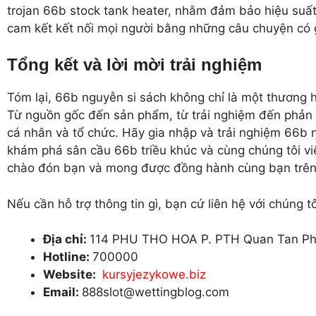
trojan 66b stock tank heater, nhằm đảm bảo hiệu suất 
cam kết kết nối mọi người bằng những câu chuyện có g
Tổng kết và lời mời trải nghiệm
Tóm lại, 66b nguyễn si sách không chỉ là một thương hi
Từ nguồn gốc đến sản phẩm, từ trải nghiệm đến phản h
cá nhân và tổ chức. Hãy gia nhập và trải nghiệm 66b
khám phá sân cầu 66b triều khúc và cùng chúng tôi vi
chào đón bạn và mong được đồng hành cùng bạn trên 
Nếu cần hỗ trợ thông tin gì, bạn cứ liên hệ với chúng t
Địa chỉ:
114 PHU THO HOA P. PTH Quan Tan Ph
Hotline:
700000
Website:
kursyjezykowe.biz
Email:
888slot@wettingblog.com