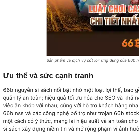
Sản phẩm và dịch vụ cốt lõi: ứng dụng của 66b 
Ưu thế và sức cạnh tranh
66b nguyễn si sách nổi bật nhờ một loạt lợi thế, bao 
quản lý an toàn; hiệu quả tối ưu hóa cho SEO và khả n
việc ăn khớp với nhau; cùng với hỗ trợ khách hàng nha
66b nss và các công nghệ bổ trợ như trojan 66b stock
một cách có ý thức, mang lại hiệu suất và an toàn ch
si sách xây dựng niềm tin và mở rộng phạm vi ảnh hư