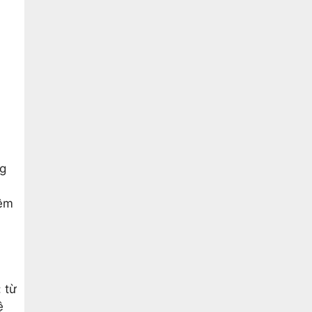
ng
iệm
 từ
ệ