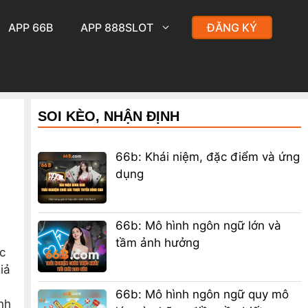
APP 66B
APP 888SLOT
ĐĂNG KÝ
SOI KÈO, NHẬN ĐỊNH
66b: Khái niệm, đặc điểm và ứng
dụng
66b: Mô hình ngôn ngữ lớn và
tầm ảnh hưởng
c
iả
66b: Mô hình ngôn ngữ quy mô
nh