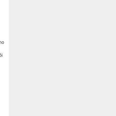
ho
ôi