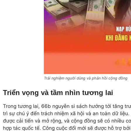
Trải nghiệm người dùng và phản hồi cộng đồng
Triển vọng và tầm nhìn tương lai
Trong tương lai, 66b nguyễn si sách hướng tới tăng t
trì sự chú ý đến trách nhiệm xã hội và an toàn dữ liệu
được cải tiến và mở rộng, và cộng đồng sẽ có nhiều cơ
hợp tác quốc tế. Công cuộc đổi mới sẽ được hỗ trợ bởi