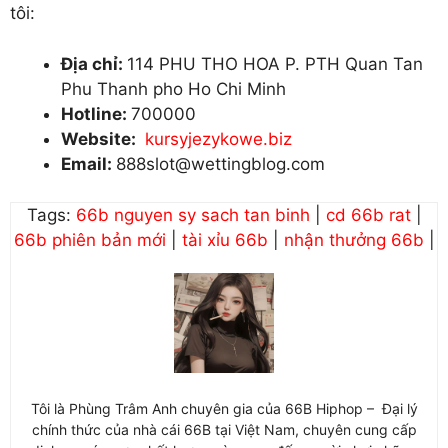
tôi:
Địa chỉ:
114 PHU THO HOA P. PTH Quan Tan
Phu Thanh pho Ho Chi Minh
Hotline:
700000
Website:
kursyjezykowe.biz
Email:
888slot@wettingblog.com
Tags:
66b nguyen sy sach tan binh
|
cd 66b rat
|
66b phiên bản mới
|
tài xỉu 66b
|
nhận thưởng 66b
|
Tôi là Phùng Trâm Anh chuyên gia của 66B Hiphop – Đại lý
chính thức của nhà cái 66B tại Việt Nam, chuyên cung cấp