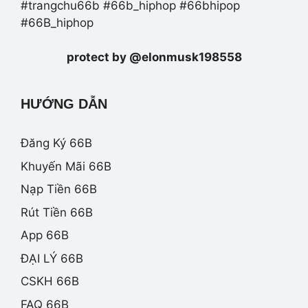
#trangchu66b #66b_hiphop #66bhipop
#66B_hiphop
protect by @elonmusk198558
HƯỚNG DẪN
Đăng Ký 66B
Khuyến Mãi 66B
Nạp Tiền 66B
Rút Tiền 66B
App 66B
ĐẠI LÝ 66B
CSKH 66B
FAQ 66B