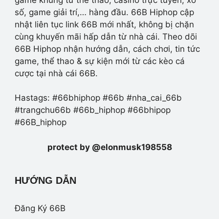
số, game giải trí,… hàng đầu. 66B Hiphop cập
nhật liên tục link 66B mới nhất, không bị chặn
cùng khuyến mãi hấp dẫn từ nhà cái. Theo dõi
66B Hiphop nhận hướng dẫn, cách chơi, tin tức
game, thể thao & sự kiện mới từ các kèo cá
cược tại nhà cái 66B.
Hastags: #66bhiphop #66b #nha_cai_66b
#trangchu66b #66b_hiphop #66bhipop
#66B_hiphop
protect by @elonmusk198558
HƯỚNG DẪN
Đăng Ký 66B