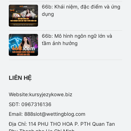
66b: Khái niệm, đặc điểm và ứng
dụng
66b: Mô hình ngôn ngữ lớn và
tầm ảnh hưởng
LIÊN HỆ
Website:kursyjezykowe.biz
SĐT: 0967316136
Email:
888slot@wettingblog.com
Địa Chỉ: 114 PHU THO HOA P. PTH Quan Tan