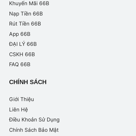
Khuyến Mãi 66B
Nạp Tiền 66B
Rút Tiền 66B
App 66B
ĐẠI LÝ 66B
CSKH 66B
FAQ 66B
CHÍNH SÁCH
Giới Thiệu
Liên Hệ
Điều Khoản Sử Dụng
Chính Sách Bảo Mật