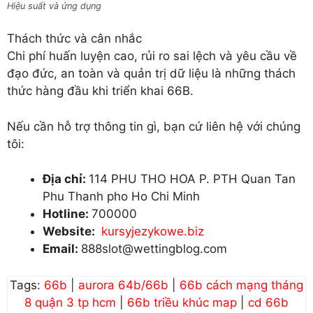
Hiệu suất và ứng dụng
Thách thức và cân nhắc
Chi phí huấn luyện cao, rủi ro sai lệch và yêu cầu về
đạo đức, an toàn và quản trị dữ liệu là những thách
thức hàng đầu khi triển khai 66B.
Nếu cần hỗ trợ thông tin gì, bạn cứ liên hệ với chúng
tôi:
Địa chỉ:
114 PHU THO HOA P. PTH Quan Tan
Phu Thanh pho Ho Chi Minh
Hotline:
700000
Website:
kursyjezykowe.biz
Email:
888slot@wettingblog.com
Tags:
66b
|
aurora 64b/66b
|
66b cách mạng tháng
8 quận 3 tp hcm
|
66b triều khúc map
|
cd 66b