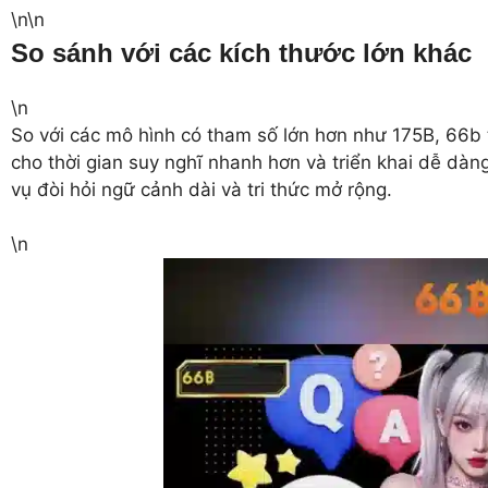
\n\n
So sánh với các kích thước lớn khác
\n
So với các mô hình có tham số lớn hơn như 175B, 66b t
cho thời gian suy nghĩ nhanh hơn và triển khai dễ dàn
vụ đòi hỏi ngữ cảnh dài và tri thức mở rộng.
\n