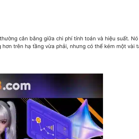
hường cân bằng giữa chi phí tính toán và hiệu suất. Nó
g hơn trên hạ tầng vừa phải, nhưng có thể kém một vài t