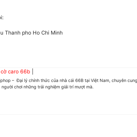
ôi:
u Thanh pho Ho Chi Minh
|
cờ caro 66b
|
phop – Đại lý chính thức của nhà cái 66B tại Việt Nam, chuyên cun
người chơi những trải nghiệm giải trí mượt mà.