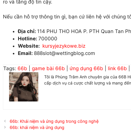
ro và tăng độ tin cậy.
Nếu cần hỗ trợ thông tin gì, bạn cứ liên hệ với chúng t
Địa chỉ:
114 PHU THO HOA P. PTH Quan Tan Ph
Hotline:
700000
Website:
kursyjezykowe.biz
Email:
888slot@wettingblog.com
Tags:
66b
|
game bài 66b
|
ứng dụng 66b
|
link 66b
Tôi là Phùng Trâm Anh chuyên gia của 66B Hi
cấp dịch vụ cá cược chất lượng và mang đến 
66b: Khái niệm và ứng dụng trong công nghệ
66b: khái niệm và ứng dụng