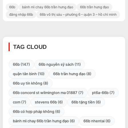
66b
bánh mì chay 66b trần hưng đạo
66b trần hưng đạo
đăng nhập 66b
66b võ thị sáu – phường 6 – quận 3 – hồ chí minh
TAG CLOUD
66b (147)
66b nguyễn sỹ sách (11)
quận tân bình (10)
66b trần hưng đạo (8)
66b uy tín không (8)
66b concord st wilmington ma 01887 (7)
pt6a-66b (7)
com (7)
stevens 66b (6)
66b tặng tiền (6)
66b có hợp pháp không (6)
bánh mì chay 66b trần hưng đạo (6)
66b nhentai (6)