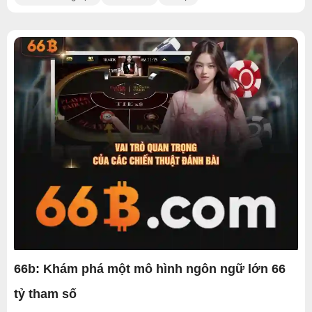
66b: Khám phá một mô hình ngôn ngữ lớn 66
tỷ tham số