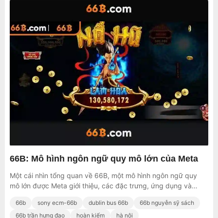
66B: Mô hình ngôn ngữ quy mô lớn của Meta
Một cái nhìn tổng quan về 66B, một mô hình ngôn ngữ quy
mô lớn được Meta giới thiệu, các đặc trưng, ứng dụng và
thách thức của nó.
66b
sony ecm-66b
dublin bus 66b
66b nguyễn sỹ sách
66b trần hưng đạo
hoàn kiếm
hà nội