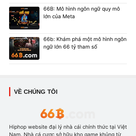
66B: Mô hình ngôn ngữ quy mô
lớn của Meta
66b: Khám phá một mô hình ngôn
ngữ lớn 66 tỷ tham số
VỀ CHÚNG TÔI
Hiphop website đại lý nhà cái chính thức tại Việt
Nam. Nhà cá cược sở hữu kho game khủng từ