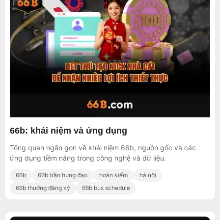
66b: khái niệm và ứng dụng
Tổng quan ngắn gọn về khái niệm 66b, nguồn gốc và các
ứng dụng tiềm năng trong công nghệ và dữ liệu.
66b
66b trần hưng đạo
hoàn kiếm
hà nội
66b thưởng đăng ký
66b bus schedule