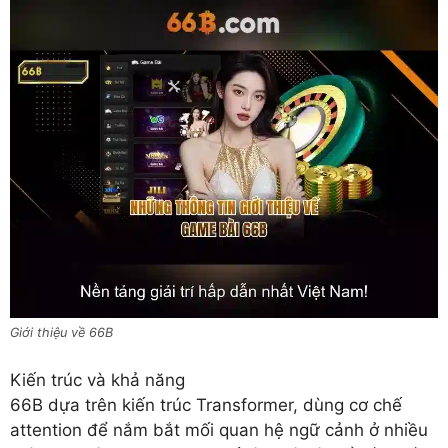
Giới thiệu về 66B
Kiến trúc và khả năng
66B dựa trên kiến trúc Transformer, dùng cơ chế
attention để nắm bắt mối quan hệ ngữ cảnh ở nhiều