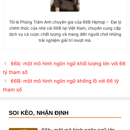
Tôi là Phùng Trâm Anh chuyên gia của 66B Hiphop – Đại lý
chính thức của nhà cái 66B tại Việt Nam, chuyên cung cấp
dịch vụ cá cược chất lượng và mang đến người chơi những
trải nghiệm giải trí mượt mà.
66b: một mô hình ngôn ngữ khối lượng lớn với 66
tỷ tham số
66B: một mô hình ngôn ngữ khổng lồ với 66 tỷ
tham số
SOI KÈO, NHẬN ĐỊNH