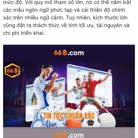
mức độ. Với quy mô tham số lớn, nó có thể nắm bắt
các mẫu ngôn ngữ phức tạp và cải thiện độ chính
xác trên nhiều ngữ cảnh. Tuy nhiên, kích thước lớn
cũng đặt ra thách thức về tính tối ưu, tài nguyên và
chi phí triển khai.