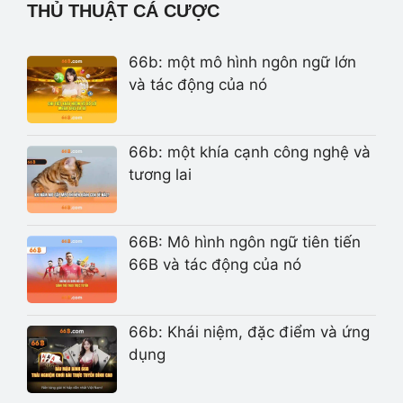
THỦ THUẬT CÁ CƯỢC
66b: một mô hình ngôn ngữ lớn
và tác động của nó
66b: một khía cạnh công nghệ và
tương lai
66B: Mô hình ngôn ngữ tiên tiến
66B và tác động của nó
66b: Khái niệm, đặc điểm và ứng
dụng