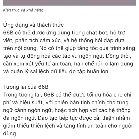
Kiến trúc và khả năng
Ứng dụng và thách thức
66B có thể được ứng dụng trong chat bot, hỗ trợ
viết, phân tích cảm xúc, và hệ thống hỏi đáp dựa
trên nội dung. Nó có thể giúp tăng tốc quá trình sáng
tạo và tự động hoá các tác vụ ngôn ngữ. Đồng thời,
cần xem xét yếu tố an toàn, hạn chế rủi ro lạm dụng
và quản lý sai lệch dữ liệu do tập huấn lớn.
Tương lai của 66B
Trong tương lai, 66B có thể được tối ưu hóa cho chi
phí và hiệu suất, với phiên bản tinh chỉnh cho từng
ngữ cảnh ngôn ngữ, hoặc tích hợp với các hệ thống
đa ngôn ngữ. Đào tạo tiếp tục được cải thiện nhằm
giảm thiểu thiên lệch và tăng tính an toàn cho người
dùng.