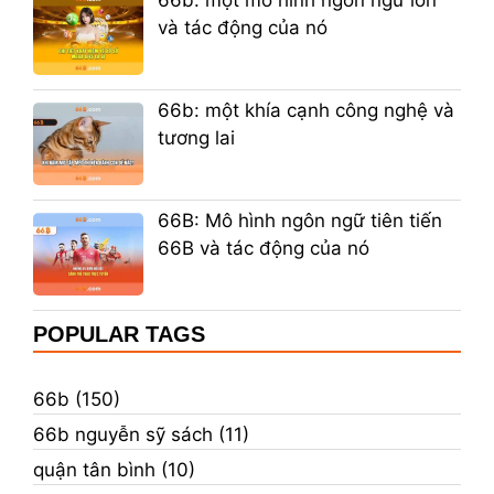
66b: một mô hình ngôn ngữ lớn
và tác động của nó
66b: một khía cạnh công nghệ và
tương lai
66B: Mô hình ngôn ngữ tiên tiến
66B và tác động của nó
POPULAR TAGS
66b (150)
66b nguyễn sỹ sách (11)
quận tân bình (10)